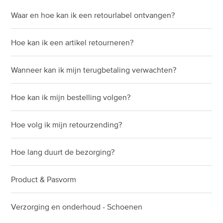
Hoe verzorg ik mijn New Balance kleding en
Wat betekent verantwoordelijk leiderschap bij New
Hoe vind ik de juiste schoenmaat?
accessoires?
Waar en hoe kan ik een retourlabel ontvangen?
Bekijk alle 14 artikelen
Balance?
Bekijk alle 5 artikelen
Hoe maak ik mijn New Balance schoenen schoon?
Wat is de New Balance Foundation en waar zet het
Hoe kan ik een artikel retourneren?
zich voor in?
Bekijk alle 4 artikelen
Wanneer kan ik mijn terugbetaling verwachten?
Bekijk alle 3 artikelen
Hoe kan ik mijn bestelling volgen?
Hoe volg ik mijn retourzending?
Hoe lang duurt de bezorging?
Product & Pasvorm
Verzorging en onderhoud - Schoenen