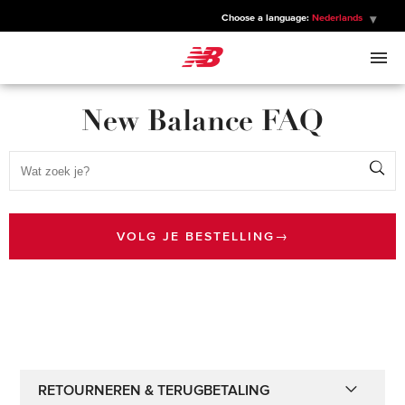
Choose a language:
Nederlands
New Balance
New Balance FAQ
HEREN
Se
DAMES
KINDEREN
VOLG JE BESTELLING
→
SPORTS
RETOURNEREN & TERUGBETALING