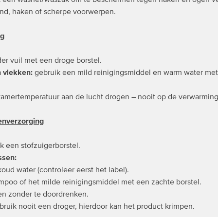
band, haken of scherpe voorwerpen.
ng
der vuil met een droge borstel.
 vlekken:
gebruik een mild reinigingsmiddel en warm water met
kamertemperatuur aan de lucht drogen – nooit op de verwarmi
enverzorging
ik een stofzuigerborstel.
ssen:
d water (controleer eerst het label).
oo of het milde reinigingsmiddel met een zachte borstel.
n zonder te doordrenken.
ruik nooit een droger, hierdoor kan het product krimpen.