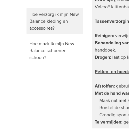
Velcro® klitten
Hoe verzorg ik mijn New
Tassenverzorgi
Balance kleding en
accessoires?
Reinigen:
verwij
Behandeling van
Hoe maak ik mijn New
handdoek.
Balance schoenen
Drogen:
laat op 
schoon?
Petten- en hoed
Afstoffen:
gebru
Met de hand wa
Maak nat met kou
Borstel de shamp
Grondig spoele
Te vermijden:
geb