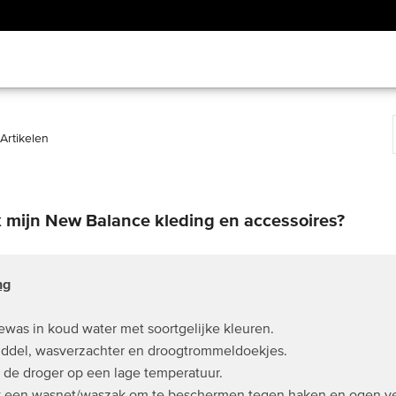
Artikelen
k mijn New Balance kleding en accessoires?
ng
was in koud water met soortgelijke kleuren.
ddel, wasverzachter en droogtrommeldoekjes.
 de droger op een lage temperatuur.
 een wasnet/waszak om te beschermen tegen haken en ogen ve