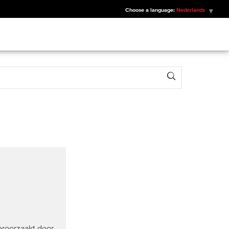
Choose a language:
Nederlands
Search
roorzaakt door