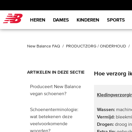
New Balance
HEREN
DAMES
KINDEREN
SPORTS
New Balance FAQ
PRODUCTZORG / ONDERHOUD
ARTIKELEN IN DEZE SECTIE
Hoe verzorg i
Produceert New Balance
vegan schoenen?
Kledingverzorgi
Wassen:
machine
Schoenenterminologie:
wat betekenen deze
Vermijd:
bleekmi
veelvoorkomende
Drogen:
droog in
woorden?
Extra tip:
gebruik