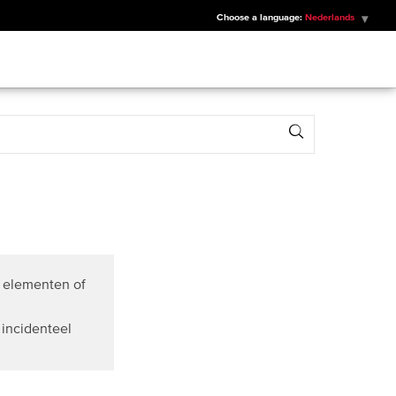
Choose a language:
Nederlands
Search
e elementen of
 incidenteel