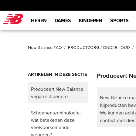
New Balance
HEREN
DAMES
KINDEREN
SPORTS
New Balance FAQ
PRODUCTZORG / ONDERHOUD
ARTIKELEN IN DEZE SECTIE
Produceert N
Produceert New Balance
vegan schoenen?
New Balance maak
bijproducten b
We kunnen echter 
Schoenenterminologie:
wat betekenen deze
contact met dier
veelvoorkomende
woorden?