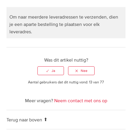
Ik heb slechts een deel van mijn bestelling ontvangen.
Om naar meerdere leveradressen te verzenden, dien
Wat moet ik doen?
je een aparte bestelling te plaatsen voor elk
leveradres
.
Kan ik naar meerdere leveradressen verzenden?
Ik heb het verkeerde artikel ontvangen, wat moet ik
Was dit artikel nuttig?
doen?
Kan ik mijn bestelling wijzigen of aanpassen?
Aantal gebruikers dat dit nuttig vond: 13 van 77
Hoe vind ik het dichtstbijzijnde UPS Access Point?
Meer vragen?
Neem contact met ons op
Hoe kan ik mijn pakket bij een UPS Access Point
afhalen?
Terug naar boven
UPS bezorginformatie