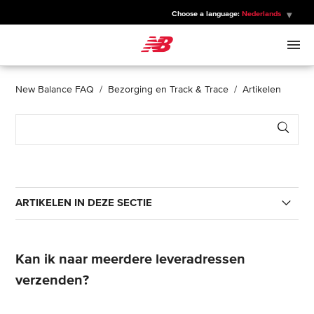
Choose a language:
Nederlands
New Balance
HEREN
New Balance FAQ
Bezorging en Track & Trace
Artikelen
Sear
DAMES
KINDEREN
ARTIKELEN IN DEZE SECTIE
SPORTS
Hoe kan ik mijn bestelling volgen?
Kan ik naar meerdere leveradressen
Hoe volg ik mijn retourzending?
verzenden?
Hoe lang duurt de bezorging?