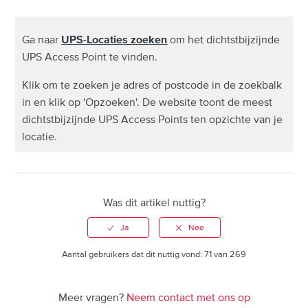
Ik heb slechts een deel van mijn bestelling ontvangen.
Ga naar
UPS-Locaties zoeken
om het dichtstbijzijnde
Wat moet ik doen?
UPS Access Point te vinden.
Klik om te zoeken je adres of postcode in de zoekbalk
Kan ik naar meerdere leveradressen verzenden?
in en klik op 'Opzoeken'. De website toont de meest
dichtstbijzijnde UPS Access Points ten opzichte van je
Ik heb het verkeerde artikel ontvangen, wat moet ik
locatie.
doen?
Kan ik mijn bestelling wijzigen of aanpassen?
Was dit artikel nuttig?
Hoe vind ik het dichtstbijzijnde UPS Access Point?
Hoe kan ik mijn pakket bij een UPS Access Point
Aantal gebruikers dat dit nuttig vond: 71 van 269
afhalen?
Meer vragen?
Neem contact met ons op
UPS bezorginformatie