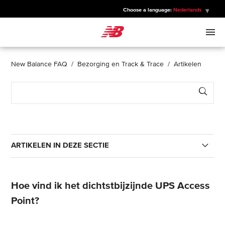
Choose a language:
Nederlands
New Balance
HEREN
New Balance FAQ
Bezorging en Track & Trace
Artikelen
Sear
DAMES
KINDEREN
ARTIKELEN IN DEZE SECTIE
SPORTS
Hoe kan ik mijn bestelling volgen?
Hoe vind ik het dichtstbijzijnde UPS Access
Hoe volg ik mijn retourzending?
Point?
Hoe lang duurt de bezorging?