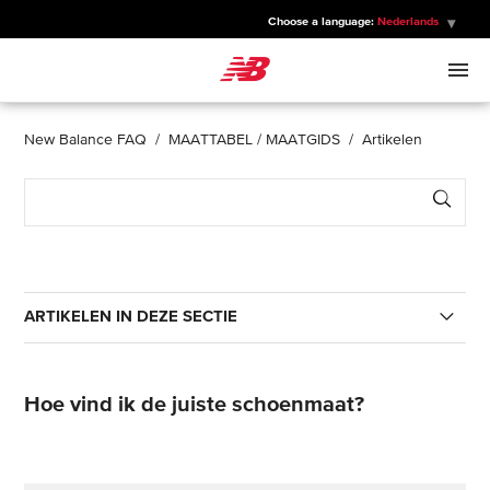
Choose a language:
Nederlands
New Balance
HEREN
New Balance FAQ
MAATTABEL / MAATGIDS
Artikelen
Sear
DAMES
KINDEREN
ARTIKELEN IN DEZE SECTIE
SPORTS
Hoe kies ik de juiste maat sokken?
Hoe vind ik de juiste schoenmaat?
Hoe kom ik meer te weten over pronatie en
schoentypes?