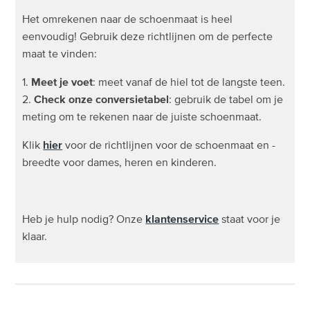
Hoe kies ik de juiste maat sportbeha?
Het omrekenen naar de schoenmaat is heel
eenvoudig! Gebruik deze richtlijnen om de perfecte
Hoe kies ik de juiste kledingmaat?
maat te vinden:
1.
Meet je voet
: meet vanaf de hiel tot de langste teen.
Hoe vind ik de juiste schoenmaat?
2.
Check onze conversietabel
: gebruik de tabel om je
meting om te rekenen naar de juiste schoenmaat.
Klik
hier
voor de richtlijnen voor de schoenmaat en -
breedte voor dames, heren en kinderen.
Heb je hulp nodig? Onze
klantenservice
staat voor je
klaar.