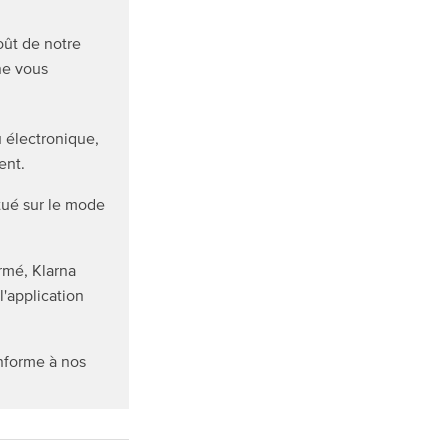
oût de notre
 ne vous
 électronique,
ent.
tué sur le mode
irmé, Klarna
l'application
onforme à nos