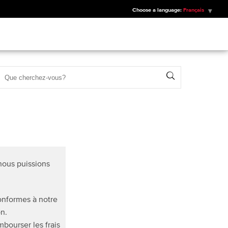
Choose a language:
Français
Search
nous puissions
conformes à notre
on.
bourser les frais