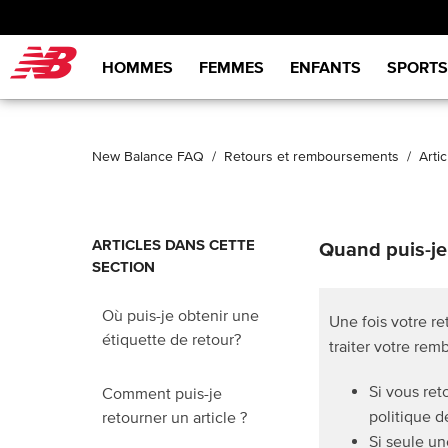
New Balance
HOMMES
FEMMES
ENFANTS
SPORTS
New Balance FAQ
Retours et remboursements
Artic
ARTICLES DANS CETTE
Quand puis-je
SECTION
Où puis-je obtenir une
Une fois votre re
étiquette de retour?
traiter votre rem
Si vous ret
Comment puis-je
politique d
retourner un article ?
Si seule u