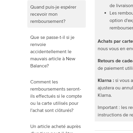
de livraison
Quand puis-je espérer
Les rembour
recevoir mon
option d'ex
remboursement?
remboursero
Que se passe-t-il si je
Achats par carte
renvoie
nous vous en env
accidentellement le
mauvais article à New
Retours de cade
Balance?
de paiement utili
Klarna :
si vous a
Comment les
ajustera ou annu
remboursements seront-
Klarna.
ils effectués si le compte
ou la carte utilisés pour
Important : les 
l'achat sont clôturés?
instructions de r
Un article acheté auprès