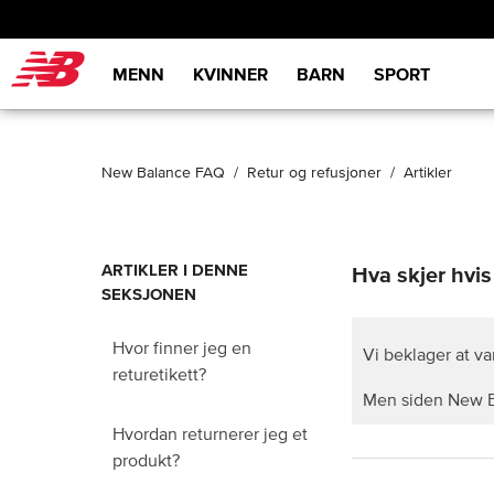
New Balance
MENN
KVINNER
BARN
SPORT
New Balance FAQ
Retur og refusjoner
Artikler
ARTIKLER I DENNE
Hva skjer hvis
SEKSJONEN
Hvor finner jeg en
Vi beklager at var
returetikett?
Men siden New Bal
Hvordan returnerer jeg et
produkt?