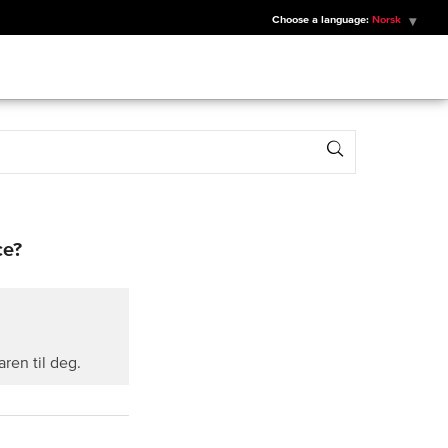
Choose a language:
Norsk
Search
ce?
ren til deg.