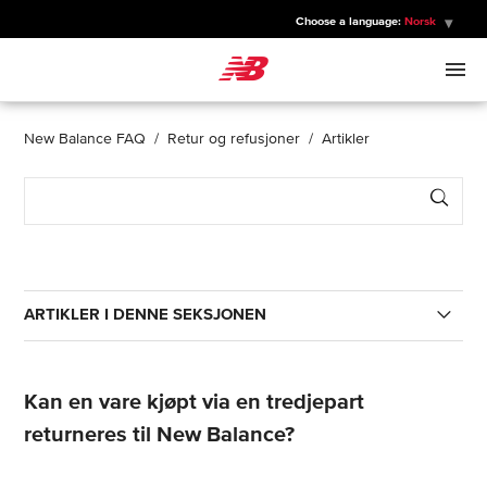
Choose a language:
Norsk
New Balance
MENN
New Balance FAQ
Retur og refusjoner
Artikler
Sear
KVINNER
BARN
ARTIKLER I DENNE SEKSJONEN
SPORT
Hvor finner jeg en returetikett?
Kan en vare kjøpt via en tredjepart
Hvordan returnerer jeg et produkt?
returneres til New Balance?
Når kan jeg regne med å få refusjonen?