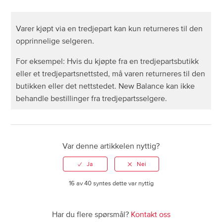
Hva skjer hvis jeg ved et uhell returnerer feil vare til
Varer kjøpt via en tredjepart kan kun returneres til den
New Balance?
opprinnelige selgeren.
For eksempel: Hvis du kjøpte fra en tredjepartsbutikk
Hvordan vil refusjoner bli mottatt hvis kjøpskontoen
eller et tredjepartsnettsted, må varen returneres til den
eller kortet blir stengt?
butikken eller det nettstedet. New Balance kan ikke
behandle bestillinger fra tredjepartsselgere.
Kan en vare kjøpt via en tredjepart returneres til New
Balance?
Kan jeg returnere en vare i butikken hvis jeg kjøpte
Var denne artikkelen nyttig?
den på nett?
Jeg har en skadet eller defekt vare, hva gjør jeg?
16 av 40 syntes dette var nyttig
Hvordan bytter jeg en vare?
Har du flere spørsmål?
Kontakt oss