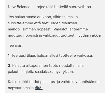
New Balance ei tarjoa tällä hetkellä suoravaihtoa.
Mitä tapahtuu, jos palautan vahingossa väärän
Jos haluat saada eri koon, värin tai mallin,
tuotteen New Balance?
suosittelemme että teet uuden tilauksen
mahdollisimman nopeasti. Varastotilanteemme
Miten hyvitys maksetaan, jos ostotili tai -kortti on
muuttuu nopeasti ja valikoidut tuotteet myydään äkkiä.
suljettu?
Tee näin:
Voiko kolmannen osapuolen kautta ostaman tuotteen
1
. Tee uusi tilaus haluamallesi tuotteelle verkossa.
palauttaa New Balance?
2
. Palauta alkuperäinen tuote noudattamalla
Voinko palauttaa tuotteen myymälään, jos ostin sen
palautusohjeita saadaksesi hyvityksen.
verkosta?
Katso kaikki tiedot palautus- ja vaihtokäytännöstämme
napsauttamalla
tätä.
Vialliset tuotteet
Miten vaihdan tuotteen?