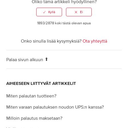
Oliko tämä artikkeli hyödyllinen?
Miten varaan palautuksen noudon UPS:n kanssa?
1893/2878 koki tästä olevan apua
Onko sinulla lisää kysymyksiä?
Ota yhteyttä
Palaa sivun alkuun
AIHEESEEN LIITTYVÄT ARTIKKELIT
Miten palautan tuotteen?
Miten varaan palautuksen noudon UPS:n kanssa?
Milloin palautus maksetaan?