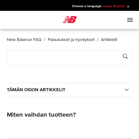
Choose a language:
suomi (Suomi)
New Balance
MIEHET
New Balance FAQ
Palautukset ja hyvitykset
Artikkelit
Sear
NAISET
LAPSET
TÄMÄN OSION ARTIKKELIT
URHEILU
Mistä löydän palautustarran?
Miten vaihdan tuotteen?
Miten palautan tuotteen?
Milloin palautus maksetaan?