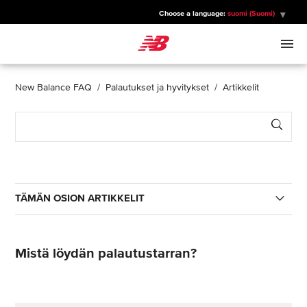
Choose a language:
suomi (Suomi)
New Balance
MIEHET
New Balance FAQ
Palautukset ja hyvitykset
Artikkelit
Sear
NAISET
LAPSET
TÄMÄN OSION ARTIKKELIT
URHEILU
Mistä löydän palautustarran?
Mistä löydän palautustarran?
Miten palautan tuotteen?
Milloin palautus maksetaan?