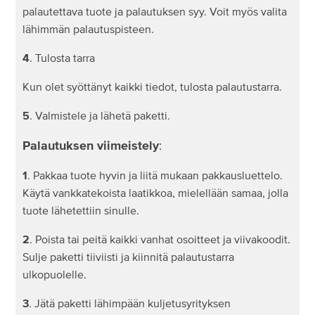
palautettava tuote ja palautuksen syy. Voit myös valita
Miten varaan palautuksen noudon UPS:n kanssa?
lähimmän palautuspisteen.
4
. Tulosta tarra
Kun olet syöttänyt kaikki tiedot, tulosta palautustarra.
5
. Valmistele ja lähetä paketti.
Palautuksen viimeistely
:
1
. Pakkaa tuote hyvin ja liitä mukaan pakkausluettelo.
Käytä vankkatekoista laatikkoa, mielellään samaa, jolla
tuote lähetettiin sinulle.
2
. Poista tai peitä kaikki vanhat osoitteet ja viivakoodit.
Sulje paketti tiiviisti ja kiinnitä palautustarra
ulkopuolelle.
3
. Jätä paketti lähimpään kuljetusyrityksen