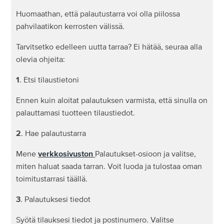
Huomaathan, että palautustarra voi olla piilossa
Mitä tapahtuu, jos palautan vahingossa väärän
pahvilaatikon kerrosten välissä.
tuotteen New Balance?
Tarvitsetko edelleen uutta tarraa? Ei hätää, seuraa alla
olevia ohjeita:
Miten hyvitys maksetaan, jos ostotili tai -kortti on
suljettu?
1
. Etsi tilaustietoni
Ennen kuin aloitat palautuksen varmista, että sinulla on
Voiko kolmannen osapuolen kautta ostaman tuotteen
palauttamasi tuotteen tilaustiedot.
palauttaa New Balance?
2
. Hae palautustarra
Voinko palauttaa tuotteen myymälään, jos ostin sen
Mene
verkkosivuston
Palautukset-osioon ja valitse,
verkosta?
miten haluat saada tarran. Voit luoda ja tulostaa oman
toimitustarrasi täällä.
Vialliset tuotteet
3
. Palautuksesi tiedot
Miten vaihdan tuotteen?
Syötä tilauksesi tiedot ja postinumero. Valitse