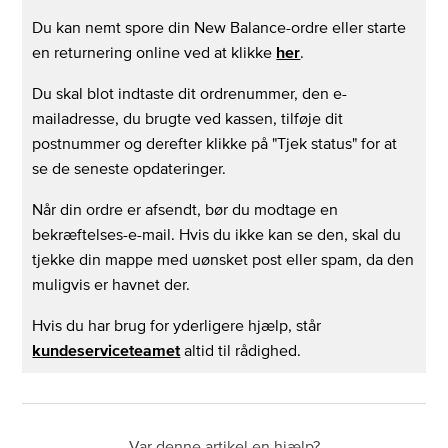
Du kan nemt spore din New Balance-ordre eller starte
Kun en del af min ordre blev leveret. Hvad skal jeg
en returnering online ved at klikke
her
.
gøre?
Du skal blot indtaste dit ordrenummer, den e-
mailadresse, du brugte ved kassen, tilføje dit
Kan jeg sende til flere adresser?
postnummer og derefter klikke på "Tjek status" for at
se de seneste opdateringer.
Jeg har modtaget den forkerte vare, hvad gør jeg?
Når din ordre er afsendt, bør du modtage en
bekræftelses-e-mail. Hvis du ikke kan se den, skal du
Kan jeg ændre eller tilpasse min ordre?
tjekke din mappe med uønsket post eller spam, da den
muligvis er havnet der.
Hvordan finder jeg det nærmeste UPS-
afhentningssted?
Hvis du har brug for yderligere hjælp, står
kundeserviceteamet
altid til rådighed.
Hvordan henter jeg min pakke fra et UPS-
afhentningssted?
Var denne artikel en hjælp?
UPS-leveringsoplysninger