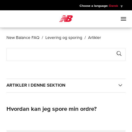
Choose a language:
Dansk
New Balance
MÆND
New Balance FAQ
Levering og sporing
Artikler
Sear
KVINDER
BØRN
ARTIKLER I DENNE SEKTION
SPORTS
Hvordan kan jeg spore min ordre?
Hvordan kan jeg spore min ordre?
Hvordan sporer jeg en returforsendelse?
Hvor lang tid tager leveringen?