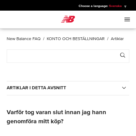
Choose a language:
Svenska
New Balance
MÄN
New Balance FAQ
KONTO OCH BESTÄLLNINGAR
Artiklar
Sear
KVINNOR
BARN
ARTIKLAR I DETTA AVSNITT
SPORTER
Hur avslutar jag min prenumeration på e-
postmeddelanden?
Varför tog varan slut innan jag hann
genomföra mitt köp?
Hur hanterar jag mina data och min integritet?