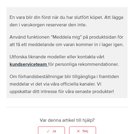
Varför tog varan slut innan jag hann genomföra mitt
köp?
En vara blir din först när du har slutfört köpet. Att lägga
den i varukorgen reserverar den inte.
Hur raderar jag mitt konto?
Använd funktionen ”Meddela mig” på produktsidan för
att få ett meddelande om varan kommer in i lager igen.
Hur kan jag se min orderhistorik?
Utforska liknande modeller eller kontakta vårt
Var hittar jag mitt ordernummer?
kundserviceteam
för personliga rekommendationer.
Om förhandsbeställningar blir tillgängliga i framtiden
Kan jag förhandsbeställa varor?
meddelar vi det via våra officiella kanaler. Vi
uppskattar ditt intresse för våra senaste produkter!
Vilka betalningsmetoder accepterar ni?
Varför visas inte min beställning under mitt konto?
Var denna artikel till hjälp?
Delar ni mina personuppgifter med andra företag?