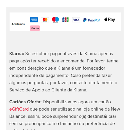
Por que motivo o artigo esgotou antes de eu ter
podido terminar a minha compra?
De que forma elimino a minha conta?
De que forma posso ver o meu histórico de
encomendas?
Klarna:
Se escolher pagar através da Klarna apenas
paga após ter recebido a encomenda. Por favor, tenha
Onde posso encontrar o meu número de encomenda?
em consideração que a Klarna é um fornecedor
independente de pagamento. Caso pretenda fazer
algumas perguntas, por favor, contacte diretamente o
Posso encomendar artigos por antecipação?
Serviço de Apoio ao Cliente da Klarna.
Quais os metodos de pagamento que aceitam?
Cartões Oferta:
Disponibilizamos agora um cartão
eGiftCard
que pode ser utilizado na loja online da New
Por que motivo a minha encomenda não aparece na
Balance, assim, pode surpreender o(a) destinatário(a)
minha conta?
sem se preocupar com o tamanho ou preferência de