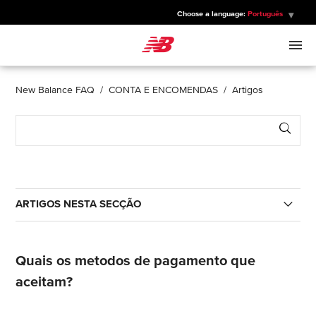
Choose a language:
Português
New Balance
HOMENS
New Balance FAQ
CONTA E ENCOMENDAS
Artigos
Sear
MULHERES
CRIANÇA
ARTIGOS NESTA SECÇÃO
DESPORTOS
De que forma cancelo a subscrição dos emails?
Quais os metodos de pagamento que
De que forma faço a gestão dos meus Dados e
aceitam?
Privacidade?