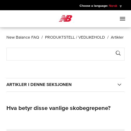
Choose a language:
Norsk
New Balance
MENN
New Balance FAQ
PRODUKTSTELL / VEDLIKEHOLD
Artikler
Sear
KVINNER
BARN
ARTIKLER I DENNE SEKSJONEN
SPORT
Lager New Balance veganske sko?
Hva betyr disse vanlige skobegrepene?
Hva betyr disse vanlige skobegrepene?
Hvordan tar jeg vare på klær og tilbehør fra New