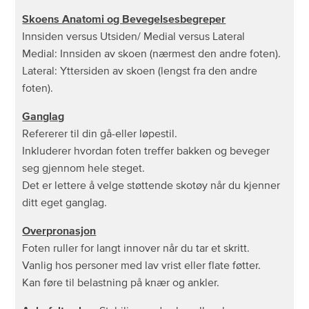
Balance?
Skoens Anatomi og Bevegelsesbegreper
Innsiden versus Utsiden/ Medial versus Lateral
Hvordan vasker jeg mine New Balance sko?
Medial: Innsiden av skoen (nærmest den andre foten).
Lateral: Yttersiden av skoen (lengst fra den andre
foten).
Ganglag
Refererer til din gå-eller løpestil.
Inkluderer hvordan foten treffer bakken og beveger
seg gjennom hele steget.
Det er lettere å velge støttende skotøy når du kjenner
ditt eget ganglag.
Overpronasjon
Foten ruller for langt innover når du tar et skritt.
Vanlig hos personer med lav vrist eller flate føtter.
Kan føre til belastning på knær og ankler.